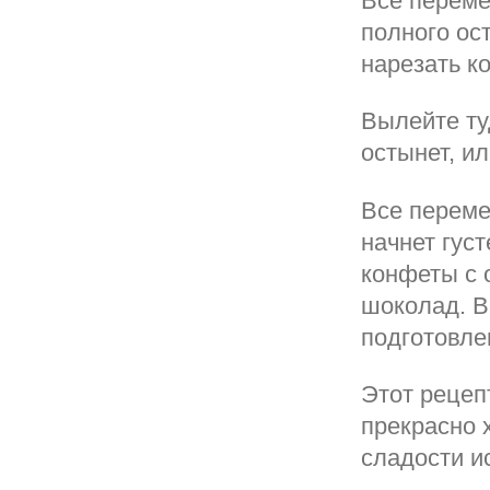
Все переме
полного ос
нарезать к
Вылейте ту
остынет, и
Все переме
начнет густ
конфеты с 
шоколад. В
подготовле
Этот рецеп
прекрасно 
сладости и