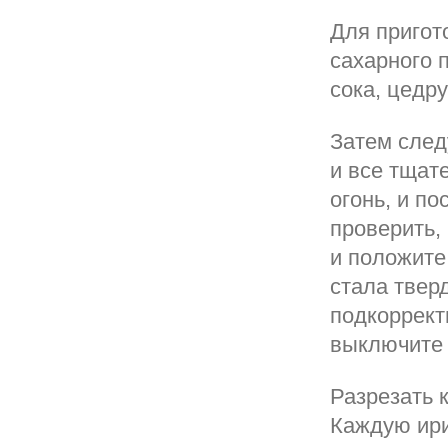
Для пригот
сахарного п
сока, цедр
Затем след
и все тщат
огонь, и п
проверить,
и положите
стала твер
подкоррект
выключите 
Разрезать 
Каждую ири