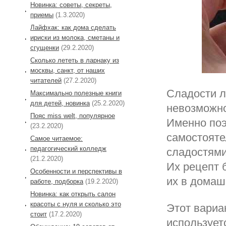
Новинка: советы, секреты,
приемы
(1.3.2020)
Лайфхак: как дома сделать
ириски из молока, сметаны и
сгущенки
(29.2.2020)
Сколько лететь в ларнаку из
москвы, санкт, от наших
читателей
(27.2.2020)
Сладости л
Максимально полезные книги
для детей, новинка
(25.2.2020)
невозможно
Пояс miss welt, популярное
Именно поэ
(23.2.2020)
самостояте
Самое читаемое:
педагогический колледж
сладостями
(21.2.2020)
Их рецепт 
Особенности и перспективы в
их в домаш
работе, подборка
(19.2.2020)
Новинка: как открыть салон
красоты с нуля и сколько это
Этот вариа
стоит
(17.2.2020)
используетс