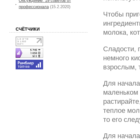
Обсуждение: 19 советов от
профессионала
(15.2.2020)
Чтобы приг
ингредиенты
СЧЁТЧИКИ
молока, ко
Сладости, 
немного ки
взрослым, т
Для начала
маленьком 
растирайте
теплое мол
то его сле
Для начала