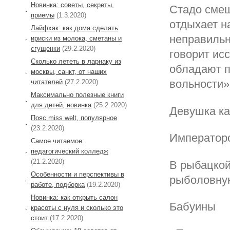
Новинка: советы, секреты,
Стадо смеш
приемы
(1.3.2020)
отдыхает н
Лайфхак: как дома сделать
неправильн
ириски из молока, сметаны и
сгущенки
(29.2.2020)
говорит ис
Сколько лететь в ларнаку из
обладают п
москвы, санкт, от наших
вольности»
читателей
(27.2.2020)
Максимально полезные книги
для детей, новинка
(25.2.2020)
Девушка ка
Пояс miss welt, популярное
(23.2.2020)
Императорс
Самое читаемое:
педагогический колледж
(21.2.2020)
В рыбацко
Особенности и перспективы в
рыболовную
работе, подборка
(19.2.2020)
Новинка: как открыть салон
Бабуины
красоты с нуля и сколько это
стоит
(17.2.2020)