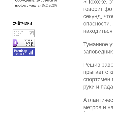
Обсуждение: 19 советов от
«Похоже, э
профессионала
(15.2.2020)
говорит фо
секунд, чт
опасности.
СЧЁТЧИКИ
находиться
Туманное у
заповедник
Решив заве
прыгает с 
спортсмен 
руки и пада
Атлантичес
метров и н