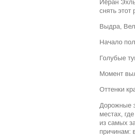
Йёран Эхль
снять этот
Выдра, Ве
Начало пол
Голубые т
Момент выл
Оттенки кр
Дорожные з
местах, гд
из самых з
причинам: 