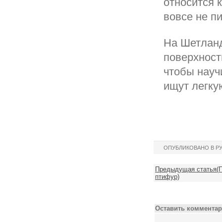
относится к
вовсе не пи
На Шетланд
поверхност
чтобы науч
ищут легку
ОПУБЛИКОВАНО В Р
Предыдущая статья(П
птифур)
Оставить комментар