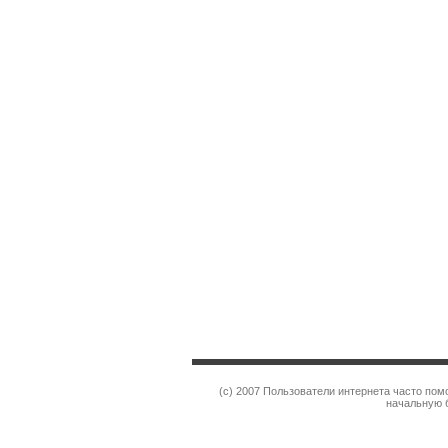
(c) 2007 Пользователи интернета часто пом
начальную б