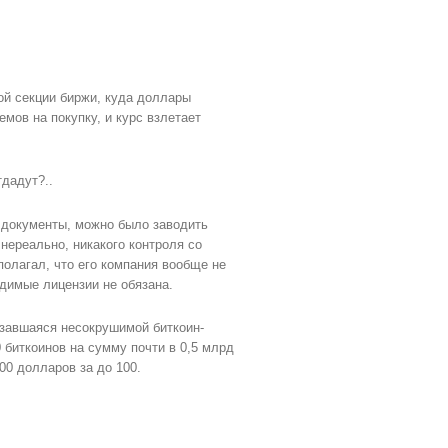
ой секции биржи, куда доллары
мов на покупку, и курс взлетает
тдадут?..
и документы, можно было заводить
нереально, никакого контроля со
олагал, что его компания вообще не
димые лицензии не обязана.
азавшаяся несокрушимой биткоин-
 биткоинов на сумму почти в 0,5 млрд
00 долларов за до 100.