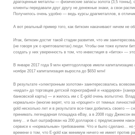
драгоценные металлы — физические запасы золота (3,5 тонны), с
клиенты передавали друг другу не денежные знаки, а свои распи
Получилось очень удобно — ведь курсы драгметаллов, в отличие
А вот реальный пример того, как биткоин накачивают ничем не о
Итак, биткоин достиг такой стадии развития, что им заинтересо
(не говоря уж о криптовалютах) люди. Чтобы они тоже купили бит
создать у них уверенность в том, что инвестиция в «биток» — эт
В январе 2017 года 9 млн криптодолларов имели капитализацию 
ноябре 2017 капитализация выросла до $650 млн!
В результате «электронным золотом» заинтересовались всевоз
«кидал» до торговцев детской порнографией и «кардеров» (хаке
банковской карты) — и жилось им с E-gold очень вольготно. Вла
нормально» (многие верят, что за «процент» от темных личносте
gold несколько лет и в результате все-таки добились своего — сн
принимать легендарная площадка eBay, а в 2008 году Джексон вм
вину… и был оштрафован на 200 долларов с предписанием након
сервисе к «нормальным» требованиям. Что и было сделано… но
времени о том, что E-gold как минимум ничего не имеет против 