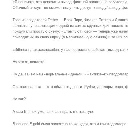
«Я понимаю, что депозит и вывод фиатной валюты не работает д
Обычный аккаунт не сможет получить доступ к вводу/выводу фи
Трое из создателей Tether — Брок Пирс, Филипп Поттер и Джанк
являются управляющими одной из самых крупных криптовалютных
придумали простую схему: «штампуют» свои — теперь уже ниче
приводят их на свою биржу (в маржинальную секцию) и за них по
«Bitfinex платежеспособен, у нас нормально работает вывод как 
Ну что ж, неплохо.
Ну да, зачем нам «нормальные» деньги. «Фантики»-криптодолла
Фиатная валюта — это обычные деньги. Рубли, доллары, евро, 
Но как?
А сам Bitfinex уже начинает врать в открытую:
В основе E-gold была заложена та же идея, что и криптодоллара.