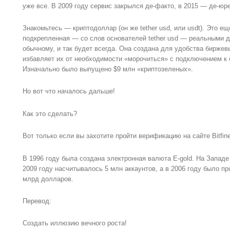
уже все. В 2009 году сервис закрылся де-факто, в 2015 — де-юре
Знакомьтесь — криптодоллар (он же tether usd, или usdt). Это е
подкрепленная — со слов основателей tether usd — реальными д
обычному, и так будет всегда. Она создана для удобства бирже
избавляет их от необходимости «морочиться» с подключением к 
Изначально было выпущено $9 млн «криптозеленых».
Но вот что началось дальше!
Как это сделать?
Вот только если вы захотите пройти верификацию на сайте Bitfin
В 1996 году была создана электронная валюта E-gold. На Запад
2009 году насчитывалось 5 млн аккаунтов, а в 2006 году было п
млрд долларов.
Перевод:
Создать иллюзию вечного роста!