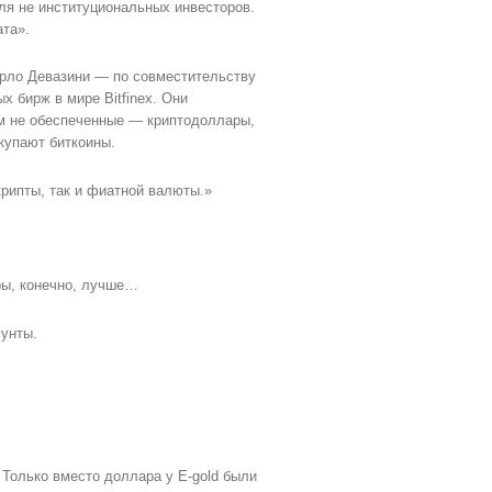
ля не институциональных инвесторов.
ата».
арло Девазини — по совместительству
 бирж в мире Bitfinex. Они
м не обеспеченные — криптодоллары,
купают биткоины.
крипты, так и фиатной валюты.»
ры, конечно, лучше…
фунты.
 Только вместо доллара у E-gold были