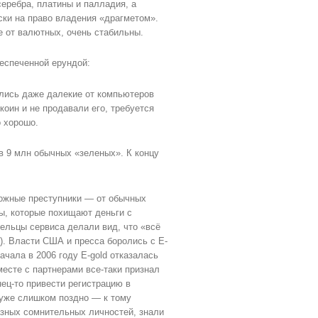
еребра, платины и палладия, а
ски на право владения «драгметом».
 от валютных, очень стабильны.
беспеченной ерундой:
вались даже далекие от компьютеров
коин и не продавали его, требуется
о хорошо.
в 9 млн обычных «зеленых». К концу
можные преступники — от обычных
ры, которые похищают деньги с
дельцы сервиса делали вид, что «всё
й). Власти США и пресса боролись с E-
ачала в 2006 году E-gold отказалась
есте с партнерами все-таки признал
ец-то привести регистрацию в
 уже слишком поздно — к тому
разных сомнительных личностей, знали