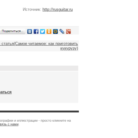
Источник:
http://rusguitar.ru
статья(Самое читаемое: как приготовить
кукурузу)
ваться
ографии и иллюстрации - просто кликните на
вязь с нами
.