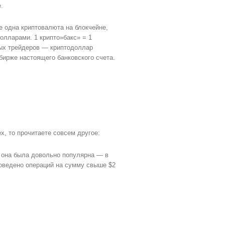
.
ще одна криптовалюта на блокчейне,
олларами. 1 крипто»бакс» = 1
вых трейдеров — криптодоллар
бирже настоящего банковского счета.
ex, то прочитаете совсем другое:
е она была довольно популярна — в
роведено операций на сумму свыше $2