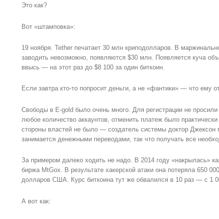
Это как?
Вот «штамповка»:
19 ноября. Tether печатает 30 млн криподолларов. В маржинальн
заводить невозможно, появляются $30 млн. Появляется куча объе
ввысь — на этот раз до $8 100 за один биткоин.
Если завтра кто-то попросит деньги, а не «фантики» — что ему о
Свободы в E-gold было очень много. Для регистрации не просил
любое количество аккаунтов, отменить платеж было практически 
стороны властей не было — создатель системы доктор Джексон п
занимается денежными переводами, так что получать все необхо
За примером далеко ходить не надо. В 2014 году «накрылась» к
биржа MtGox. В результате хакерской атаки она потеряла 650 000
долларов США. Курс биткоина тут же обвалился в 10 раз — с 1 0
А вот как: