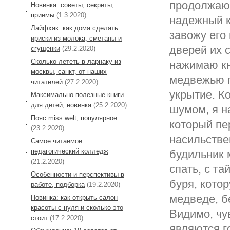
продолжают
Новинка: советы, секреты,
приемы
(1.3.2020)
надежный к
Лайфхак: как дома сделать
завожу его
ириски из молока, сметаны и
дверей их 
сгущенки
(29.2.2020)
Сколько лететь в ларнаку из
нажимаю кн
москвы, санкт, от наших
медвежью г
читателей
(27.2.2020)
укрытие. К
Максимально полезные книги
для детей, новинка
(25.2.2020)
шумом, я н
Пояс miss welt, популярное
который пе
(23.2.2020)
насильстве
Самое читаемое:
педагогический колледж
будильник 
(21.2.2020)
спать, с т
Особенности и перспективы в
буря, кото
работе, подборка
(19.2.2020)
медведе, б
Новинка: как открыть салон
красоты с нуля и сколько это
Видимо, чу
стоит
(17.2.2020)
являются г