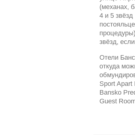
(механах, б
4 и 5 звёз
постояльцев
процедуры)
звёзд, если
Отели Банс
откуда мож
обмундиров
Sport Apart 
Bansko Pred
Guest Room