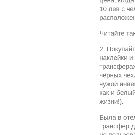
цена, когда
10 лев с че
расположен
Читайте та
2. Покупай
наклейки и
трансферах
чёрных чех
чужой инве
как и белы
жизни!).
Была в оте
трансфер д
не пользова