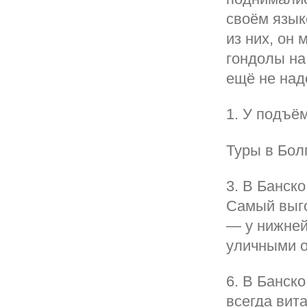
своём язык
из них, он
гондолы на
ещё не над
1. У подъё
Туры в Бол
3. В Банско
Самый выго
— у нижней
уличными о
6. В Банск
всегда вит