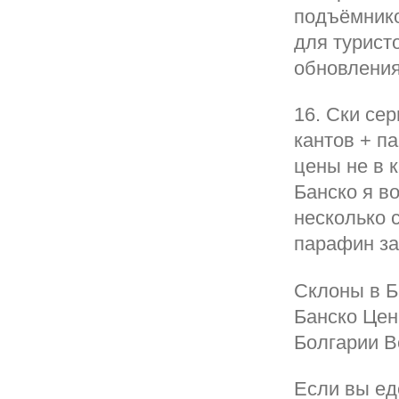
подъёмнико
для турист
обновления
16. Ски се
кантов + п
цены не в 
Банско я в
несколько 
парафин за 
Склоны в Б
Банско Цен
Болгарии В
Если вы еде