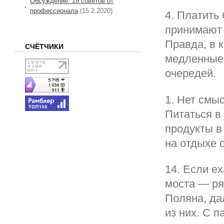
Обсуждение: 19 советов от
профессионала
(15.2.2020)
4. Платить
принимают 
Правда, в 
СЧЁТЧИКИ
медленные,
очередей.
1. Нет смы
Питаться в
продукты в 
на отдыхе 
14. Если ех
моста — ря
Поляна, да
из них. С п