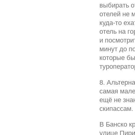
выбирать о
отелей не 
куда-то еха
отель на г
и посмотри
минут до п
которые бы
туроперато
8. Альтерн
самая мале
ещё не зна
скипассам.
В Банско к
улице Пири