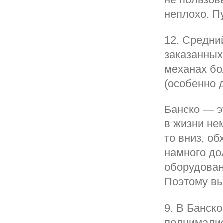
неплохо. Пу
12. Средний
заказанных
механах бо
(особенно 
Банско — э
в жизни нем
то вниз, о
намного до
оборудован
Поэтому вы
9. В Банск
поднималис