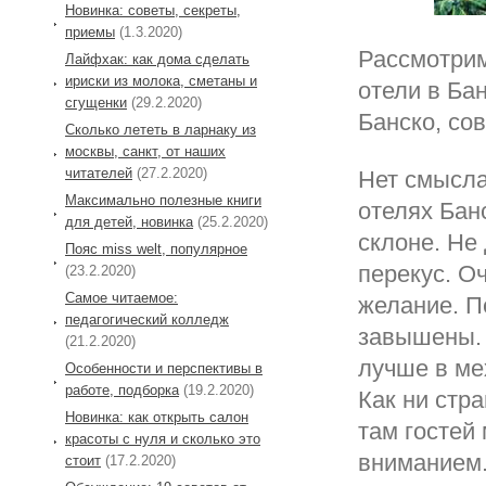
Новинка: советы, секреты,
приемы
(1.3.2020)
Рассмотрим
Лайфхак: как дома сделать
ириски из молока, сметаны и
отели в Ба
сгущенки
(29.2.2020)
Банско, со
Сколько лететь в ларнаку из
москвы, санкт, от наших
читателей
(27.2.2020)
Нет смысла
Максимально полезные книги
отелях Бан
для детей, новинка
(25.2.2020)
склоне. Не 
Пояс miss welt, популярное
перекус. О
(23.2.2020)
Самое читаемое:
желание. П
педагогический колледж
завышены. 
(21.2.2020)
лучше в ме
Особенности и перспективы в
работе, подборка
(19.2.2020)
Как ни стр
Новинка: как открыть салон
там гостей
красоты с нуля и сколько это
вниманием
стоит
(17.2.2020)