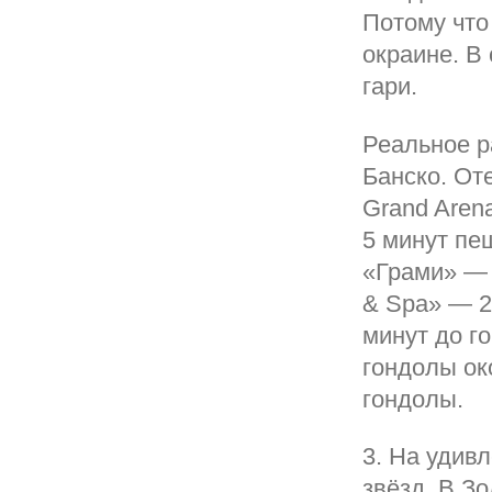
Потому что
окраине. В
гари.
Реальное р
Банско. От
Grand Aren
5 минут пе
«Грами» — 6
& Spa» — 2
минут до г
гондолы ок
гондолы.
3. На удивл
звёзд. В З