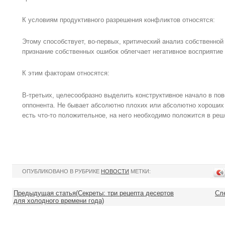
К условиям продуктивного разрешения конфликтов относятся:
Этому способствует, во-первых, критический анализ собственной
признание собственных ошибок облегчает негативное восприятие 
К этим факторам относятся:
В-третьих, целесообразно выделить конструктивное начало в по
оппонента. Не бывает абсолютно плохих или абсолютно хороших
есть что-то положительное, на него необходимо положится в ре
ОПУБЛИКОВАНО В РУБРИКЕ
НОВОСТИ
МЕТКИ:
Предыдущая статья(Секреты: три рецепта десертов
Сл
для холодного времени года)