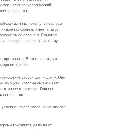
ктов носит психологический
твия оппонентов.
еобходимым является учет статуса
т низкое положение, имеет статус
позволить ее оппонент. Слишком
 на возвращение к конфликтному
, противника. Важно понять, что
бъединив усилия.
 отношение сторон друг к другу. Оно
ых эмоциях, которые он вызывает.
егативное отношение. Главное -
с оппонентом.
е условие начала разрешения любого
стороны конфликта учитывают