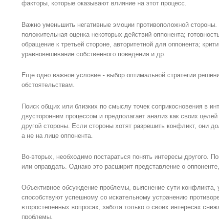
факторы, которые оказывают влияние на этот процесс.
Важно уменьшить негативные эмоции противоположной стороны. 
положительная оценка некоторых действий оппонента; готовность
обращение к третьей стороне, авторитетной для оппонента; крит
уравновешивание собственного поведения и др.
Еще одно важное условие - выбор оптимальной стратегии решени
обстоятельствам.
Поиск общих или близких по смыслу точек соприкосновения в ин
двусторонним процессом и предполагает анализ как своих целей 
другой стороны. Если стороны хотят разрешить конфликт, они д
а не на лице оппонента.
Во-вторых, необходимо постараться понять интересы другого. Пон
или оправдать. Однако это расширит представление о оппоненте
Объективное обсуждение проблемы, выяснение сути конфликта, 
способствуют успешному со искательному устранению противоре
второстепенных вопросах, забота только о своих интересах сни
проблемы.