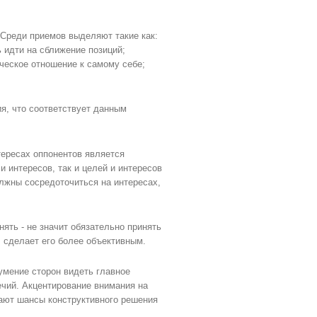
Среди приемов выделяют такие как:
 идти на сближение позиций;
ическое отношение к самому себе;
я, что соответствует данным
тересах оппонентов является
и интересов, так и целей и интересов
олжны сосредоточиться на интересах,
ять - не значит обязательно принять
, сделает его более объективным.
умение сторон видеть главное
чий. Акцентирование внимания на
жают шансы конструктивного решения