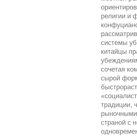
ориентиров
религии и 
конфуцианс
рассматрив
системы уб
китайцы пр
убеждениям
сочетая ко
сырой форм
быстрораст
«социалист
традиции, 
рыночными 
страной с 
одновремен