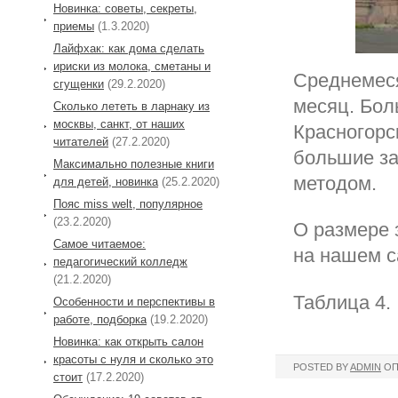
Новинка: советы, секреты,
приемы
(1.3.2020)
Лайфхак: как дома сделать
ириски из молока, сметаны и
Среднемеся
сгущенки
(29.2.2020)
месяц. Бол
Сколько лететь в ларнаку из
москвы, санкт, от наших
Красногорс
читателей
(27.2.2020)
большие за
Максимально полезные книги
методом.
для детей, новинка
(25.2.2020)
Пояс miss welt, популярное
(23.2.2020)
О размере 
Самое читаемое:
на нашем с
педагогический колледж
(21.2.2020)
Таблица 4.
Особенности и перспективы в
работе, подборка
(19.2.2020)
Новинка: как открыть салон
красоты с нуля и сколько это
POSTED BY
ADMIN
ОП
стоит
(17.2.2020)