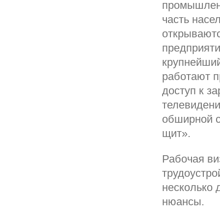
промышленн
часть насе
открываютс
предприяти
крупнейший
работают п
доступ к з
телевидени
обширной с
щит».
Рабочая ви
трудоустро
несколько д
нюансы.