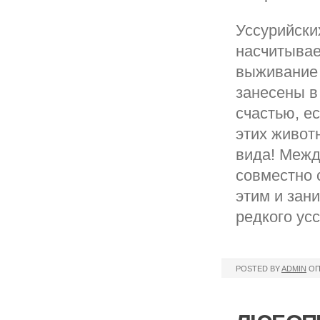
Уссурийски
насчитывае
выживание 
занесены в
счастью, е
этих живот
вида! Меж
совместно 
этим и зан
редкого ус
POSTED BY
ADMIN
ОП