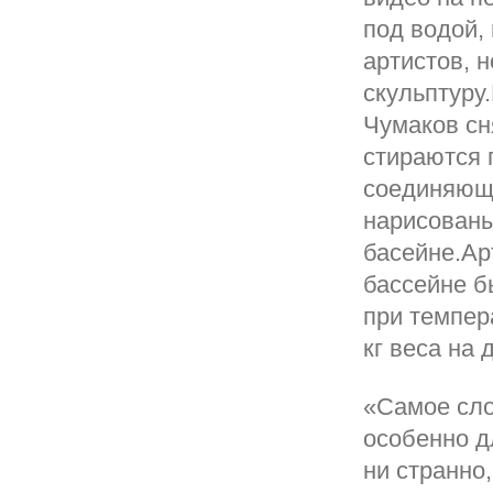
под водой,
артистов, 
скульптуру
Чумаков сн
стираются 
соединяющи
нарисованы
басейне.Ар
бассейне б
при темпер
кг веса на 
«Самое сло
особенно д
ни странно