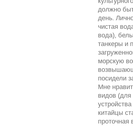
культурног
должно быт
день. Личн
чистая вод
вода), бел
танкеры и 
загруженно
морскую во
возвышающу
посидели з
Мне нравит
видов (для
устройства
китайцы ст
проточная 