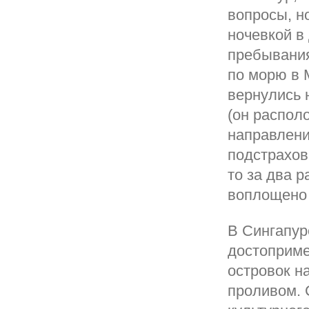
вопросы, но
ночевкой в
пребывания
по морю в 
вернулись н
(он распол
направлени
подстрахов
то за два 
воплощено 
В Сингапур
достоприме
островок н
проливом. 