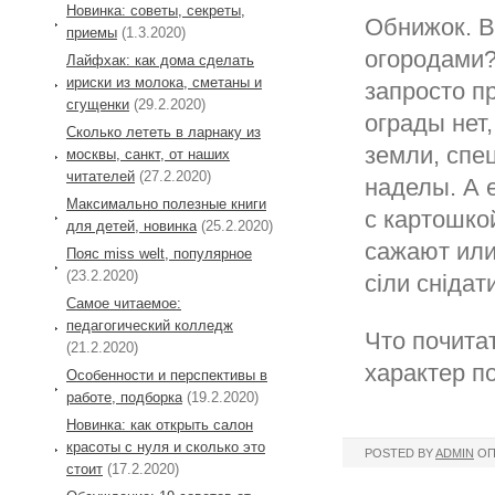
Новинка: советы, секреты,
Обнижок. В
приемы
(1.3.2020)
огородами?
Лайфхак: как дома сделать
ириски из молока, сметаны и
запросто п
сгущенки
(29.2.2020)
ограды нет,
Сколько лететь в ларнаку из
земли, спе
москвы, санкт, от наших
читателей
(27.2.2020)
наделы. А 
Максимально полезные книги
с картошко
для детей, новинка
(25.2.2020)
сажают или
Пояс miss welt, популярное
(23.2.2020)
сіли снідат
Самое читаемое:
педагогический колледж
Что почитат
(21.2.2020)
характер п
Особенности и перспективы в
работе, подборка
(19.2.2020)
Новинка: как открыть салон
красоты с нуля и сколько это
POSTED BY
ADMIN
ОП
стоит
(17.2.2020)