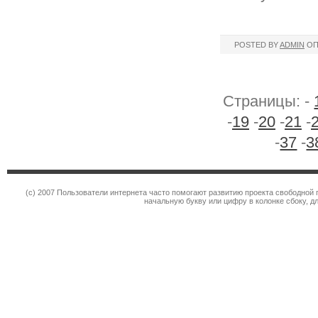
POSTED BY
ADMIN
ОП
Страницы: -
-
19
-
20
-
21
-
-
37
-
3
(c) 2007 Пользователи интернета часто помогают развитию проекта свободной 
начальную букву или цифру в колонке сбоку, д