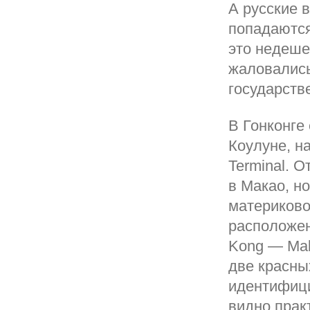
А русские 
попадаются
это недеше
жаловались
государств
В Гонконге
Коулуне, н
Terminal. 
в Макао, н
материково
расположен
Kong — Mak
две красных
идентифици
видно прак