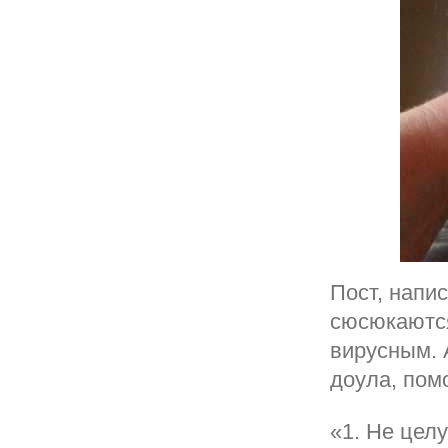
Пост, напи
сюсюкаются
вирусным. 
доула, пом
«1. Не целу