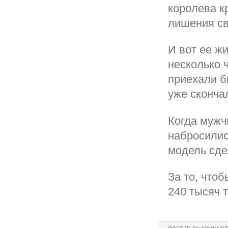
королева к
лишения св
И вот ее ж
несколько 
приехали б
уже сконча
Когда мужч
набросилис
модель сде
За то, что
240 тысяч т