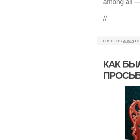
among all —
//
POSTED BY
ADMIN
ОП
КАК БЫ
ПРОСЬБ