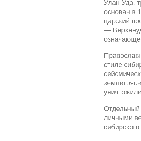
Улан-Удэ, 
основан в 1
царский по
— Верхнеуд
означающее
Православн
стиле сиби
сейсмическ
землетрясе
уничтожили
Отдельный 
личными в
сибирского